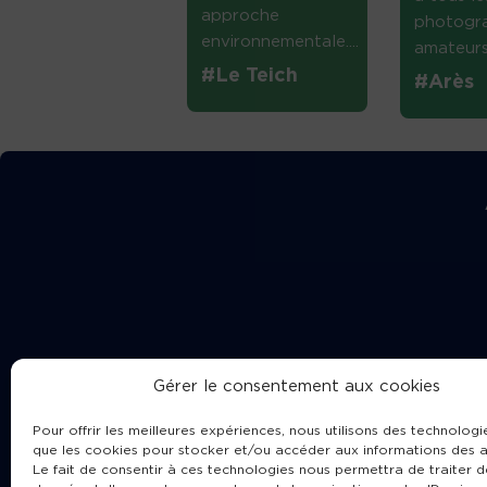
approche
photogr
environnementale....
amateurs 
#Le Teich
#Arès
Gérer le consentement aux cookies
Pour offrir les meilleures expériences, nous utilisons des technologie
que les cookies pour stocker et/ou accéder aux informations des a
Le fait de consentir à ces technologies nous permettra de traiter d