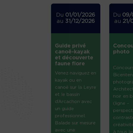
Du
01/01/2026
Du
09/
au
31/12/2026
au
21/
Guide privé
Concou
canoë-kayak
photo
et découverte
faune flore
Concour
Venez naviguez en
Bicenten
kayak ou en
photogr
canoë sur la Leyre
Architec
et le bassin
noir en b
d’Arcachon avec
(ligne –
un guide
perspect
professionnel.
contrast
Balade sur mesure
créativi
avec une
à tous le