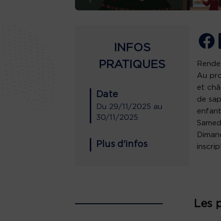
INFOS
PRATIQUES
Rendez
Au pro
et châ
Date
de sap
Du
29/11/2025
au
enfant
30/11/2025
Samedi
Dimanc
Plus d'infos
inscri
Les 