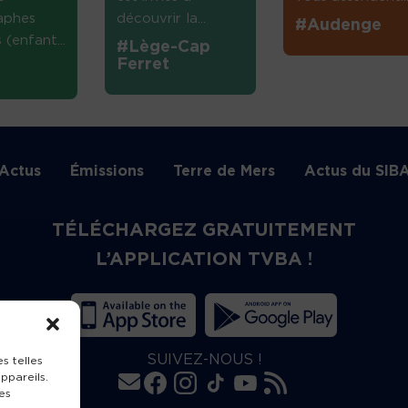
aphes
découvrir la...
#Audenge
(enfant...
#Lège-Cap
Ferret
Actus
Émissions
Terre de Mers
Actus du SIB
TÉLÉCHARGEZ GRATUITEMENT
L’APPLICATION TVBA !
SUIVEZ-NOUS !
s telles
ppareils.
es