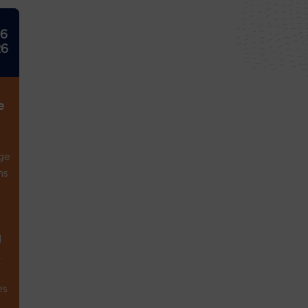
26
26
e
ge
ns
1
.
es
.