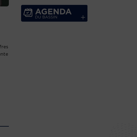
fres
ente