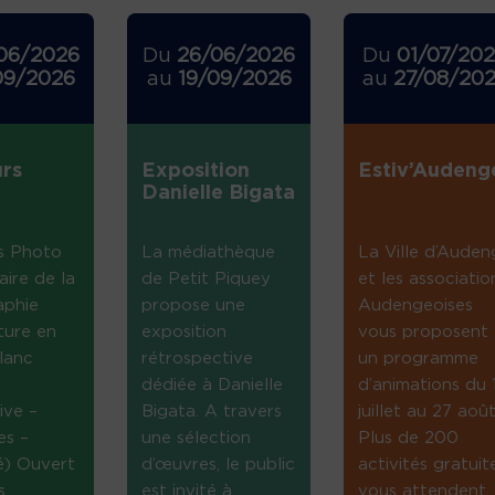
06/2026
Du
26/06/2026
Du
01/07/20
09/2026
au
19/09/2026
au
27/08/20
rs
Exposition
Estiv’Audeng
Danielle Bigata
s Photo
La médiathèque
La Ville d’Auden
aire de la
de Petit Piquey
et les associatio
aphie
propose une
Audengeoises
ture en
exposition
vous proposent
lanc
rétrospective
un programme
dédiée à Danielle
d’animations du 
ive –
Bigata. A travers
juillet au 27 août
es –
une sélection
Plus de 200
té) Ouvert
d’œuvres, le public
activités gratuit
s
est invité à
vous attendent...