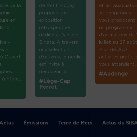
aire de la
de Petit Piquey
et les associatio
aphie
propose une
Audengeoises
ture en
exposition
vous proposent
lanc
rétrospective
un programme
dédiée à Danielle
d’animations du 
ive –
Bigata. A travers
juillet au 27 août
es –
une sélection
Plus de 200
té) Ouvert
d’œuvres, le public
activités gratuit
s
est invité à
vous attendent...
aphes
découvrir la...
#Audenge
(enfant...
#Lège-Cap
Ferret
Actus
Émissions
Terre de Mers
Actus du SIB