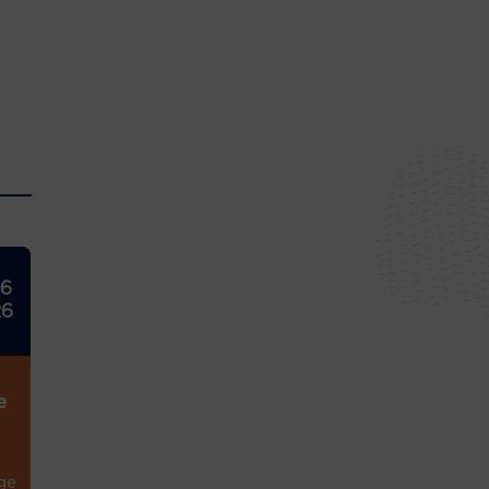
26
26
e
ge