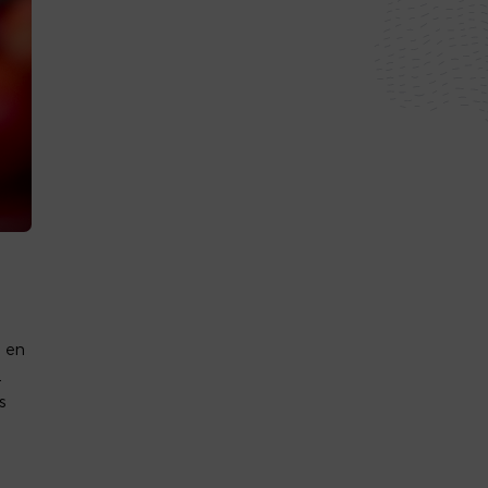
 en
.
s