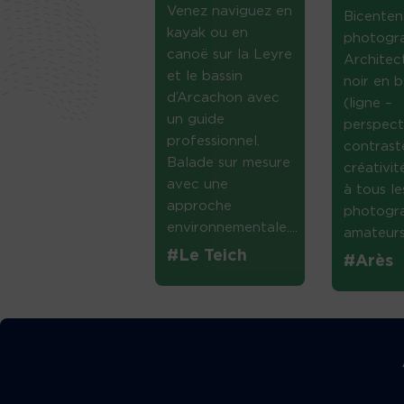
Venez naviguez en
Bicenten
kayak ou en
photogr
canoë sur la Leyre
Architec
et le bassin
noir en b
d’Arcachon avec
(ligne –
un guide
perspect
professionnel.
contrast
Balade sur mesure
créativi
avec une
à tous le
approche
photogr
environnementale....
amateurs 
#Le Teich
#Arès