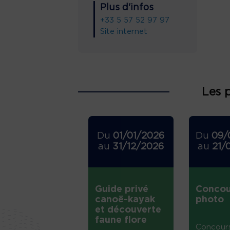
Plus d'infos
+33 5 57 52 97 97
Site internet
Les 
Du
01/01/2026
Du
09/
au
31/12/2026
au
21/
Guide privé
Concou
canoë-kayak
photo
et découverte
faune flore
Concour