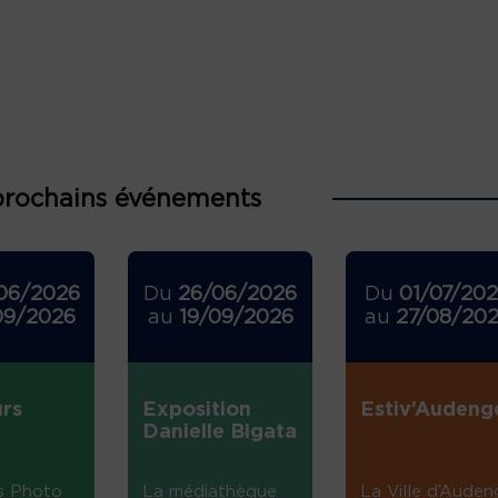
prochains événements
06/2026
Du
26/06/2026
Du
01/07/20
09/2026
au
19/09/2026
au
27/08/20
rs
Exposition
Estiv’Audeng
Danielle Bigata
s Photo
La médiathèque
La Ville d’Auden