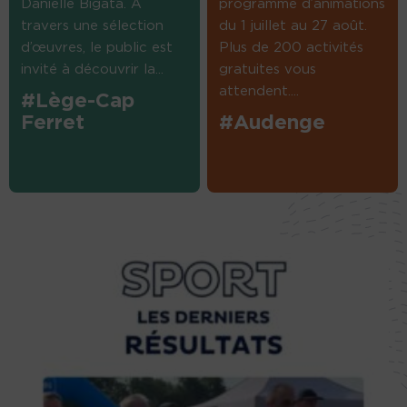
Danielle Bigata. A
programme d’animations
travers une sélection
du 1 juillet au 27 août.
d’œuvres, le public est
Plus de 200 activités
invité à découvrir la...
gratuites vous
attendent....
#Lège-Cap
Ferret
#Audenge