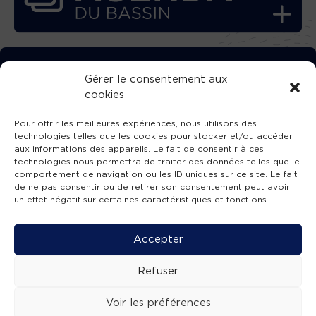
TÉLÉCHARGEZ GRATUITEMENT
Gérer le consentement aux
cookies
L’APPLICATION TVBA !
Pour offrir les meilleures expériences, nous utilisons des
technologies telles que les cookies pour stocker et/ou accéder
aux informations des appareils. Le fait de consentir à ces
technologies nous permettra de traiter des données telles que le
comportement de navigation ou les ID uniques sur ce site. Le fait
SUIVEZ-NOUS !
de ne pas consentir ou de retirer son consentement peut avoir
un effet négatif sur certaines caractéristiques et fonctions.
Charte de publication
-
Mentions légales
-
Accessibilité
-
Politique de confidentialité
-
Plan
Accepter
de site
-
SIBA
© 2026 création
Compos'it.
Refuser
Voir les préférences