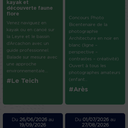
kayak et
découverte faune
flore
Concours Photo
Venez naviguez en
Bicentenaire de la
kayak ou en canoë sur
photographie
la Leyre et le bassin
Architecture en noir en
d’Arcachon avec un
blanc (ligne –
guide professionnel.
perspective –
Balade sur mesure avec
contrastes – créativité)
une approche
Ouvert à tous les
environnementale....
photographes amateurs
(enfant...
#Le Teich
#Arès
Du
26/06/2026
au
Du
01/07/2026
au
19/09/2026
27/08/2026