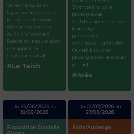
Concours Photo
Venez naviguez en
Bicentenaire de la
kayak ou en canoë sur
photographie
la Leyre et le bassin
Architecture en noir en
d’Arcachon avec un
blanc (ligne –
guide professionnel.
perspective –
Balade sur mesure avec
contrastes – créativité)
une approche
Ouvert à tous les
environnementale....
photographes amateurs
(enfant...
#Le Teich
#Arès
Du
26/06/2026
au
Du
01/07/2026
au
19/09/2026
27/08/2026
Exposition Danielle
Estiv’Audenge
Bigata