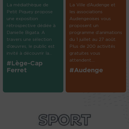
La médiathèque de
La Ville d’Audenge et
Petit Piquey propose
les associations
une exposition
Audengeoises vous
rétrospective dédiée à
proposent un
Danielle Bigata. A
programme d’animations
travers une sélection
du 1 juillet au 27 août.
d’œuvres, le public est
Plus de 200 activités
invité à découvrir la...
gratuites vous
attendent....
#Lège-Cap
Ferret
#Audenge