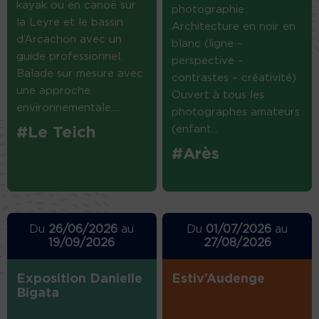
kayak ou en canoë sur
photographie
la Leyre et le bassin
Architecture en noir en
d’Arcachon avec un
blanc (ligne –
guide professionnel.
perspective –
Balade sur mesure avec
contrastes – créativité)
une approche
Ouvert à tous les
environnementale....
photographes amateurs
(enfant...
#Le Teich
#Arès
Du
26/06/2026
au
Du
01/07/2026
au
19/09/2026
27/08/2026
Exposition Danielle
Estiv’Audenge
Bigata