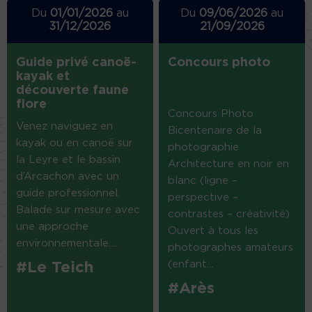
Du
01/01/2026
au
Du
09/06/2026
au
31/12/2026
21/09/2026
Guide privé canoë-
Concours photo
kayak et
découverte faune
flore
Concours Photo
Venez naviguez en
Bicentenaire de la
kayak ou en canoë sur
photographie
la Leyre et le bassin
Architecture en noir en
d’Arcachon avec un
blanc (ligne –
guide professionnel.
perspective –
Balade sur mesure avec
contrastes – créativité)
une approche
Ouvert à tous les
environnementale....
photographes amateurs
(enfant...
#Le Teich
#Arès