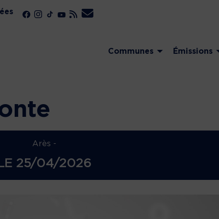
ées
Communes
Émissions
conte
Arès -
LE
25/04/2026