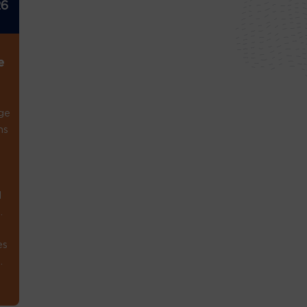
26
e
ge
ns
1
.
es
.