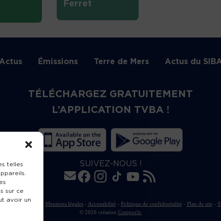
Ferret
Actus
Émissions
Terre de Mers
Actus du SIB
TÉLÉCHARGEZ GRATUITEMENT
L’APPLICATION TVBA !
SUIVEZ-NOUS !
s telles
ppareils.
es
s sur ce
ut avoir un
rte de publication
-
Mentions légales
-
Accessibilité
-
Politique de confidentialité
-
Plan de site
-
S
© 2026 création
Compos'it.