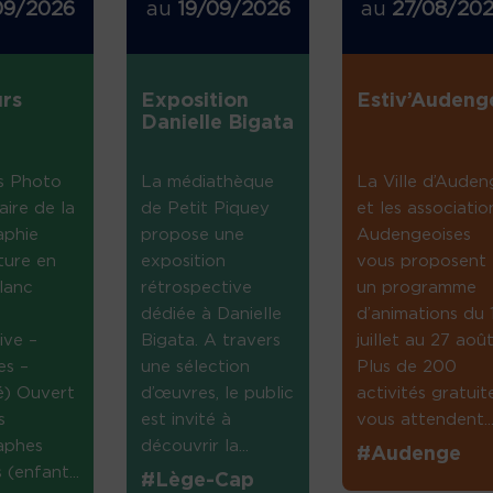
09/2026
au
19/09/2026
au
27/08/20
rs
Exposition
Estiv’Audeng
Danielle Bigata
s Photo
La médiathèque
La Ville d’Auden
aire de la
de Petit Piquey
et les associatio
aphie
propose une
Audengeoises
ture en
exposition
vous proposent
lanc
rétrospective
un programme
dédiée à Danielle
d’animations du 
ive –
Bigata. A travers
juillet au 27 août
es –
une sélection
Plus de 200
té) Ouvert
d’œuvres, le public
activités gratuit
s
est invité à
vous attendent...
aphes
découvrir la...
#Audenge
(enfant...
#Lège-Cap