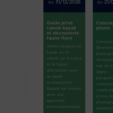
au
31/12/2026
au
21/
Guide privé
Concou
canoë-kayak
photo
et découverte
faune flore
Concour
Venez naviguez en
Bicenten
kayak ou en
photogr
canoë sur la Leyre
Architec
et le bassin
noir en b
d’Arcachon avec
(ligne –
un guide
perspect
professionnel.
contrast
Balade sur mesure
créativi
avec une
à tous le
approche
photogr
environnementale....
amateurs 