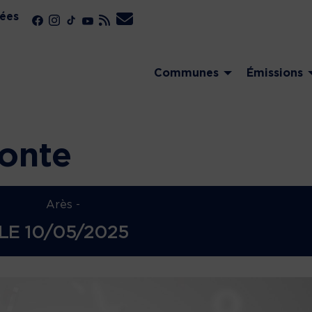
ées
Communes
Émissions
conte
Arès -
LE
10/05/2025