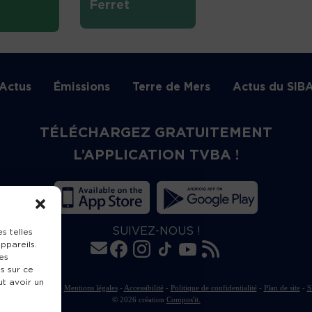
Ferret
Actus
Émissions
Terre de Mers
Actus du SIB
TÉLÉCHARGEZ GRATUITEMENT
L’APPLICATION TVBA !
SUIVEZ-NOUS !
s telles
ppareils.
es
s sur ce
ut avoir un
rte de publication
-
Mentions légales
-
Accessibilité
-
Politique de confidentialité
-
Plan de site
-
S
© 2026 création
Compos'it.