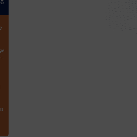
26
e
ge
ns
1
.
es
.