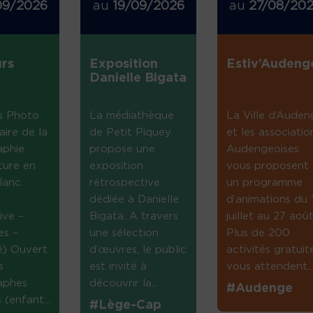
09/2026
au
19/09/2026
au
27/08/20
rs
Exposition
Estiv’Audeng
Danielle Bigata
s Photo
La médiathèque
La Ville d’Auden
aire de la
de Petit Piquey
et les associatio
aphie
propose une
Audengeoises
ture en
exposition
vous proposent
lanc
rétrospective
un programme
dédiée à Danielle
d’animations du 
ive –
Bigata. A travers
juillet au 27 août
es –
une sélection
Plus de 200
té) Ouvert
d’œuvres, le public
activités gratuit
s
est invité à
vous attendent...
aphes
découvrir la...
#Audenge
(enfant...
#Lège-Cap