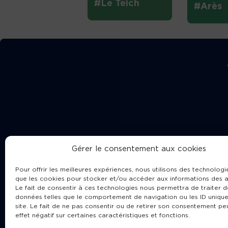
#Le Teich
#Arès
Gérer le consentement aux cookies
Pour offrir les meilleures expériences, nous utilisons des technologie
que les cookies pour stocker et/ou accéder aux informations des a
Le fait de consentir à ces technologies nous permettra de traiter d
données telles que le comportement de navigation ou les ID unique
site. Le fait de ne pas consentir ou de retirer son consentement pe
Cha
effet négatif sur certaines caractéristiques et fonctions.