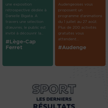
une exposition
Audengeoises vous
rétrospective dédiée à
proposent un
Danielle Bigata. A
programme d’animations
travers une sélection
du 1 juillet au 27 août.
d’œuvres, le public est
Plus de 200 activités
invité à découvrir la...
gratuites vous
attendent....
#Lège-Cap
Ferret
#Audenge