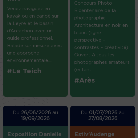
Concours Photo
Venez naviguez en
Bicentenaire de la
kayak ou en canoë sur
photographie
la Leyre et le bassin
Architecture en noir en
d’Arcachon avec un
blanc (ligne –
guide professionnel.
perspective –
Balade sur mesure avec
contrastes – créativité)
une approche
Ouvert à tous les
environnementale....
photographes amateurs
(enfant...
#Le Teich
#Arès
Du
26/06/2026
au
Du
01/07/2026
au
19/09/2026
27/08/2026
Exposition Danielle
Estiv’Audenge