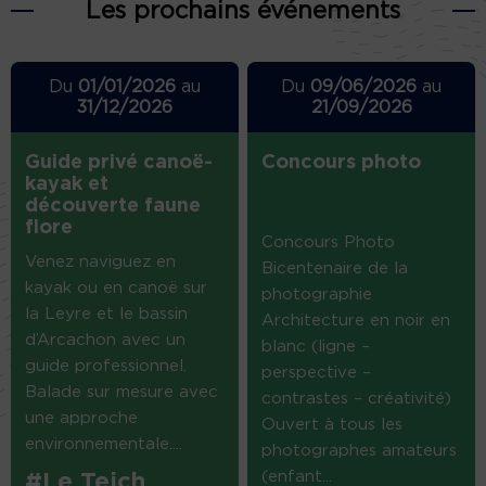
Les prochains événements
Du
01/01/2026
au
Du
09/06/2026
au
31/12/2026
21/09/2026
Guide privé canoë-
Concours photo
kayak et
découverte faune
flore
Concours Photo
Venez naviguez en
Bicentenaire de la
kayak ou en canoë sur
photographie
la Leyre et le bassin
Architecture en noir en
d’Arcachon avec un
blanc (ligne –
guide professionnel.
perspective –
Balade sur mesure avec
contrastes – créativité)
une approche
Ouvert à tous les
environnementale....
photographes amateurs
(enfant...
#Le Teich