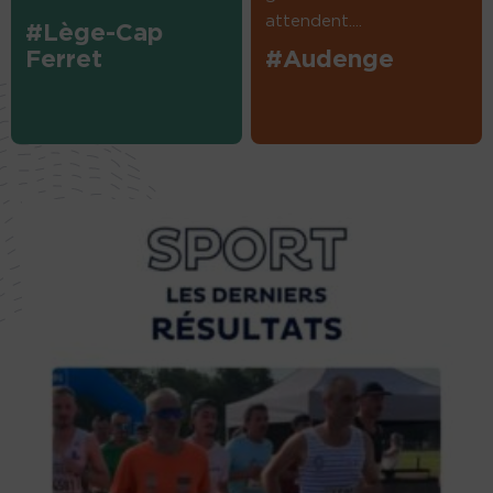
attendent....
#Lège-Cap
Ferret
#Audenge