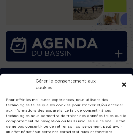
TÉLÉCHARGEZ GRATUITEMENT
Gérer le consentement aux
cookies
L’APPLICATION TVBA !
Pour offrir les meilleures expériences, nous utilisons des
technologies telles que les cookies pour stocker et/ou accéder
aux informations des appareils. Le fait de consentir à ces
technologies nous permettra de traiter des données telles que le
comportement de navigation ou les ID uniques sur ce site. Le fait
SUIVEZ-NOUS !
de ne pas consentir ou de retirer son consentement peut avoir
un effet négatif sur certaines caractéristiques et fonctions.