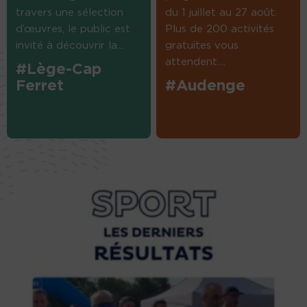
travers une sélection
du 1 juillet au 27 août.
d’œuvres, le public est
Plus de 200 activités
invité à découvrir la...
gratuites vous
attendent....
#Lège-Cap
Ferret
#Audenge