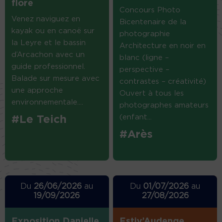
flore
Concours Photo
Venez naviguez en
Bicentenaire de la
kayak ou en canoë sur
photographie
la Leyre et le bassin
Architecture en noir en
d’Arcachon avec un
blanc (ligne –
guide professionnel.
perspective –
Balade sur mesure avec
contrastes – créativité)
une approche
Ouvert à tous les
environnementale....
photographes amateurs
(enfant...
#Le Teich
#Arès
Du
26/06/2026
au
Du
01/07/2026
au
19/09/2026
27/08/2026
Exposition Danielle
Estiv’Audenge