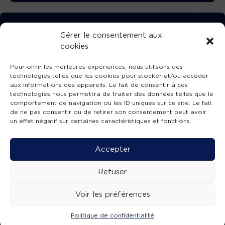
TÉLÉCHARGEZ GRATUITEMENT
Gérer le consentement aux
cookies
L’APPLICATION TVBA !
Pour offrir les meilleures expériences, nous utilisons des
technologies telles que les cookies pour stocker et/ou accéder
aux informations des appareils. Le fait de consentir à ces
technologies nous permettra de traiter des données telles que le
comportement de navigation ou les ID uniques sur ce site. Le fait
SUIVEZ-NOUS !
de ne pas consentir ou de retirer son consentement peut avoir
un effet négatif sur certaines caractéristiques et fonctions.
Charte de publication
-
Mentions légales
-
Accessibilité
-
Politique de confidentialité
-
Plan
Accepter
de site
-
SIBA
© 2026 création
Compos'it.
Refuser
Voir les préférences
Politique de confidentialité
ACTUS
ÉMISSIONS
AGENDA
WEBCAMS