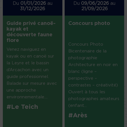
Du
01/01/2026
au
Du
09/06/2026
au
31/12/2026
21/09/2026
Guide privé canoë-
Concours photo
kayak et
découverte faune
flore
Concours Photo
Venez naviguez en
Bicentenaire de la
kayak ou en canoë sur
photographie
la Leyre et le bassin
Architecture en noir en
d’Arcachon avec un
blanc (ligne –
guide professionnel.
perspective –
Balade sur mesure avec
contrastes – créativité)
une approche
Ouvert à tous les
environnementale....
photographes amateurs
(enfant...
#Le Teich
#Arès