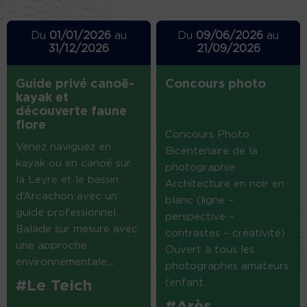
Du
01/01/2026
au
Du
09/06/2026
au
31/12/2026
21/09/2026
Guide privé canoë-
Concours photo
kayak et
découverte faune
flore
Concours Photo
Venez naviguez en
Bicentenaire de la
kayak ou en canoë sur
photographie
la Leyre et le bassin
Architecture en noir en
d’Arcachon avec un
blanc (ligne –
guide professionnel.
perspective –
Balade sur mesure avec
contrastes – créativité)
une approche
Ouvert à tous les
environnementale....
photographes amateurs
(enfant...
#Le Teich
#Arès