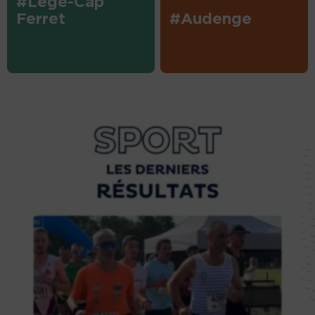
#Lège-Cap
Ferret
#Audenge