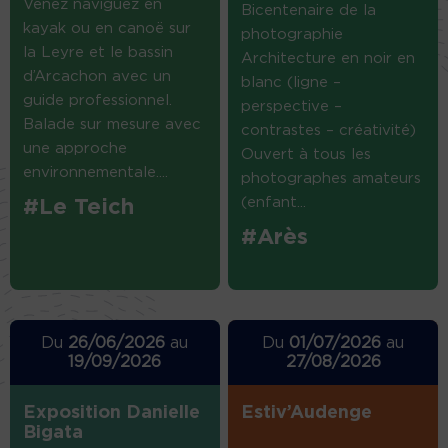
Venez naviguez en
Bicentenaire de la
kayak ou en canoë sur
photographie
la Leyre et le bassin
Architecture en noir en
d’Arcachon avec un
blanc (ligne –
guide professionnel.
perspective –
Balade sur mesure avec
contrastes – créativité)
une approche
Ouvert à tous les
environnementale....
photographes amateurs
(enfant...
#Le Teich
#Arès
Du
26/06/2026
au
Du
01/07/2026
au
19/09/2026
27/08/2026
Exposition Danielle
Estiv’Audenge
Bigata