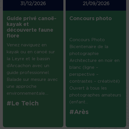
31/12/2026
21/09/2026
Guide privé canoë-
Concours photo
kayak et
découverte faune
flore
Concours Photo
Venez naviguez en
Bicentenaire de la
kayak ou en canoë sur
photographie
la Leyre et le bassin
Architecture en noir en
d’Arcachon avec un
blanc (ligne –
guide professionnel.
perspective –
Balade sur mesure avec
contrastes – créativité)
une approche
Ouvert à tous les
environnementale....
photographes amateurs
(enfant...
#Le Teich
#Arès