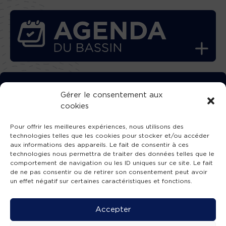
TÉLÉCHARGEZ GRATUITEMENT
Gérer le consentement aux
cookies
L’APPLICATION TVBA !
Pour offrir les meilleures expériences, nous utilisons des
technologies telles que les cookies pour stocker et/ou accéder
aux informations des appareils. Le fait de consentir à ces
technologies nous permettra de traiter des données telles que le
comportement de navigation ou les ID uniques sur ce site. Le fait
SUIVEZ-NOUS !
de ne pas consentir ou de retirer son consentement peut avoir
un effet négatif sur certaines caractéristiques et fonctions.
Charte de publication
-
Mentions légales
-
Accessibilité
-
Politique de confidentialité
-
Plan
Accepter
de site
-
SIBA
© 2026 création
Compos'it.