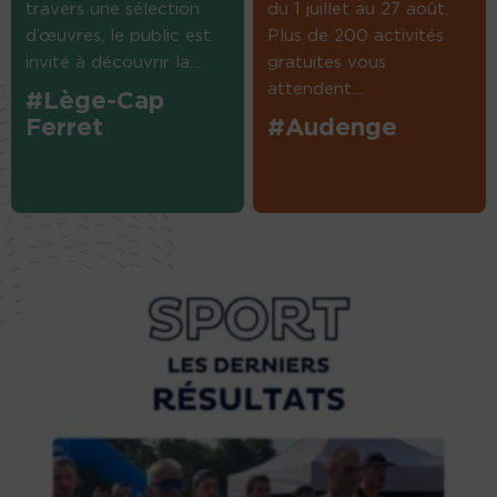
travers une sélection
du 1 juillet au 27 août.
d’œuvres, le public est
Plus de 200 activités
invité à découvrir la...
gratuites vous
attendent....
#Lège-Cap
Ferret
#Audenge