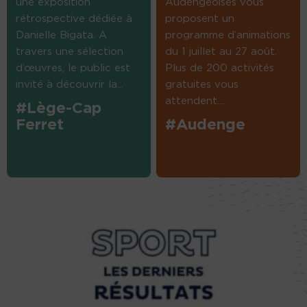
une exposition
Audengeoises vous
rétrospective dédiée à
proposent un
Danielle Bigata. A
programme d’animations
travers une sélection
du 1 juillet au 27 août.
d’œuvres, le public est
Plus de 200 activités
invité à découvrir la...
gratuites vous
attendent....
#Lège-Cap
Ferret
#Audenge