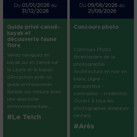
Du
01/01/2026
au
Du
09/06/2026
au
31/12/2026
21/09/2026
Guide privé canoë-
Concours photo
kayak et
découverte faune
flore
Concours Photo
Venez naviguez en
Bicentenaire de la
kayak ou en canoë sur
photographie
la Leyre et le bassin
Architecture en noir en
d’Arcachon avec un
blanc (ligne –
guide professionnel.
perspective –
Balade sur mesure avec
contrastes – créativité)
une approche
Ouvert à tous les
environnementale....
photographes amateurs
(enfant...
#Le Teich
#Arès