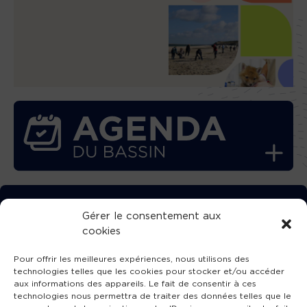
TÉLÉCHARGEZ GRATUITEMENT
Gérer le consentement aux
cookies
L’APPLICATION TVBA !
Pour offrir les meilleures expériences, nous utilisons des
technologies telles que les cookies pour stocker et/ou accéder
aux informations des appareils. Le fait de consentir à ces
technologies nous permettra de traiter des données telles que le