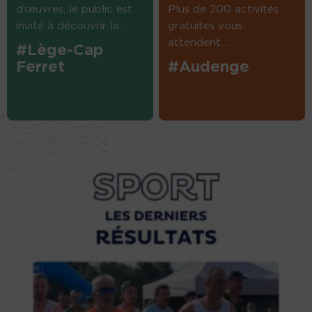
d’œuvres, le public est
Plus de 200 activités
invité à découvrir la...
gratuites vous
attendent....
#Lège-Cap
Ferret
#Audenge