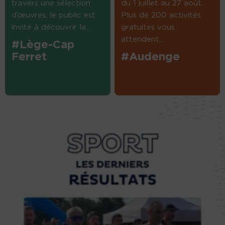
travers une sélection
du 1 juillet au 27 août.
d’œuvres, le public est
Plus de 200 activités
invité à découvrir la...
gratuites vous
attendent....
#Lège-Cap
Ferret
#Audenge