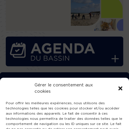
TÉLÉCHARGEZ GRATUITEMENT
Gérer le consentement aux
cookies
L’APPLICATION TVBA !
Pour offrir les meilleures expériences, nous utilisons des
technologies telles que les cookies pour stocker et/ou accéder
aux informations des appareils. Le fait de consentir à ces
technologies nous permettra de traiter des données telles que le
comportement de navigation ou les ID uniques sur ce site. Le fait
SUIVEZ-NOUS !