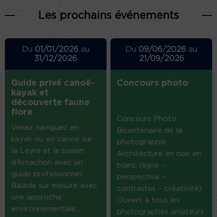
Les prochains événements
Du
01/01/2026
au
Du
09/06/2026
au
31/12/2026
21/09/2026
Guide privé canoë-
Concours photo
kayak et
découverte faune
flore
Concours Photo
Venez naviguez en
Bicentenaire de la
kayak ou en canoë sur
photographie
la Leyre et le bassin
Architecture en noir en
d’Arcachon avec un
blanc (ligne –
guide professionnel.
perspective –
Balade sur mesure avec
contrastes – créativité)
une approche
Ouvert à tous les
environnementale....
photographes amateurs