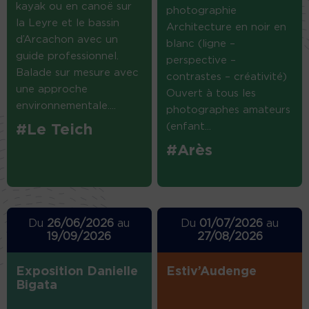
kayak ou en canoë sur
photographie
la Leyre et le bassin
Architecture en noir en
d’Arcachon avec un
blanc (ligne –
guide professionnel.
perspective –
Balade sur mesure avec
contrastes – créativité)
une approche
Ouvert à tous les
environnementale....
photographes amateurs
(enfant...
#Le Teich
#Arès
Du
26/06/2026
au
Du
01/07/2026
au
19/09/2026
27/08/2026
Exposition Danielle
Estiv’Audenge
Bigata