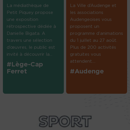
La médiathèque de
La Ville d’Audenge et
Petit Piquey propose
les associations
une exposition
Audengeoises vous
rétrospective dédiée à
proposent un
Danielle Bigata. A
programme d’animations
travers une sélection
du 1 juillet au 27 août.
d’œuvres, le public est
Plus de 200 activités
invité à découvrir la...
gratuites vous
attendent....
#Lège-Cap
Ferret
#Audenge