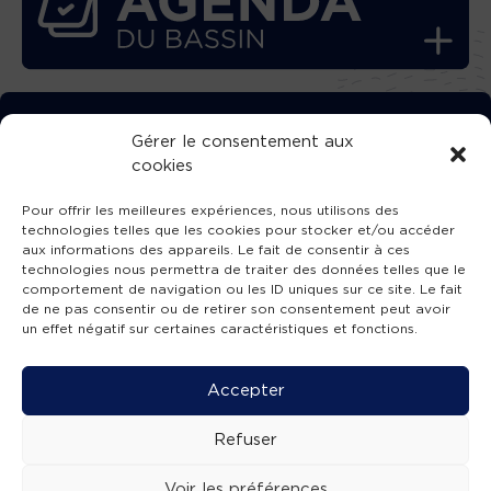
TÉLÉCHARGEZ GRATUITEMENT
Gérer le consentement aux
cookies
L’APPLICATION TVBA !
Pour offrir les meilleures expériences, nous utilisons des
technologies telles que les cookies pour stocker et/ou accéder
aux informations des appareils. Le fait de consentir à ces
technologies nous permettra de traiter des données telles que le
comportement de navigation ou les ID uniques sur ce site. Le fait
SUIVEZ-NOUS !
de ne pas consentir ou de retirer son consentement peut avoir
un effet négatif sur certaines caractéristiques et fonctions.
Charte de publication
-
Mentions légales
-
Accessibilité
-
Politique de confidentialité
-
Plan
Accepter
de site
-
SIBA
© 2026 création
Compos'it.
Refuser
Voir les préférences