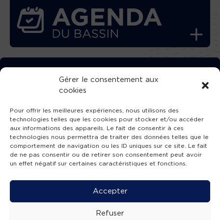
TÉLÉCHARGEZ GRATUITEMENT
Gérer le consentement aux
cookies
L’APPLICATION TVBA !
Pour offrir les meilleures expériences, nous utilisons des
technologies telles que les cookies pour stocker et/ou accéder
aux informations des appareils. Le fait de consentir à ces
technologies nous permettra de traiter des données telles que le
comportement de navigation ou les ID uniques sur ce site. Le fait
SUIVEZ-NOUS !
de ne pas consentir ou de retirer son consentement peut avoir
un effet négatif sur certaines caractéristiques et fonctions.
Charte de publication
-
Mentions légales
-
Accessibilité
-
Politique de confidentialité
-
Plan
Accepter
de site
-
SIBA
© 2026 création
Compos'it.
Refuser