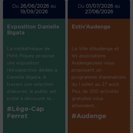
Du
26/06/2026
au
Du
01/07/2026
au
19/09/2026
27/08/2026
Exposition Danielle
Estiv’Audenge
Bigata
La médiathèque de
La Ville d’Audenge et
Petit Piquey propose
les associations
une exposition
Audengeoises vous
rétrospective dédiée à
proposent un
Danielle Bigata. A
programme d’animations
travers une sélection
du 1 juillet au 27 août.
d’œuvres, le public est
Plus de 200 activités
invité à découvrir la...
gratuites vous
attendent....
#Lège-Cap
Ferret
#Audenge