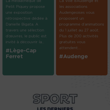
La médiathèque de
La Ville d’Audenge et
Petit Piquey propose
les associations
une exposition
Audengeoises vous
rétrospective dédiée à
proposent un
Danielle Bigata. A
programme d’animations
travers une sélection
du 1 juillet au 27 août.
d’œuvres, le public est
Plus de 200 activités
invité à découvrir la...
gratuites vous
attendent....
#Lège-Cap
Ferret
#Audenge