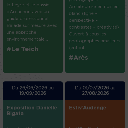
la Leyre et le bassin
Architecture en noir en
d’Arcachon avec un
blanc (ligne –
guide professionnel.
perspective –
Balade sur mesure avec
contrastes – créativité)
une approche
Ouvert à tous les
environnementale....
photographes amateurs
(enfant...
#Le Teich
#Arès
Du
26/06/2026
au
Du
01/07/2026
au
19/09/2026
27/08/2026
Exposition Danielle
Estiv’Audenge
Bigata