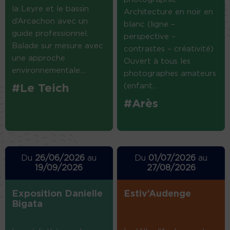
la Leyre et le bassin
Architecture en noir en
d’Arcachon avec un
blanc (ligne –
guide professionnel.
perspective –
Balade sur mesure avec
contrastes – créativité)
une approche
Ouvert à tous les
environnementale....
photographes amateurs
(enfant...
#Le Teich
#Arès
Du
26/06/2026
au
Du
01/07/2026
au
19/09/2026
27/08/2026
Exposition Danielle
Estiv’Audenge
Bigata