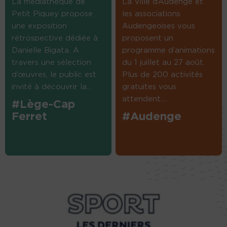
La médiathèque de
La Ville d’Audenge et
Petit Piquey propose
les associations
une exposition
Audengeoises vous
rétrospective dédiée à
proposent un
Danielle Bigata. A
programme d’animations
travers une sélection
du 1 juillet au 27 août.
d’œuvres, le public est
Plus de 200 activités
invité à découvrir la...
gratuites vous
attendent....
#Lège-Cap
Ferret
#Audenge