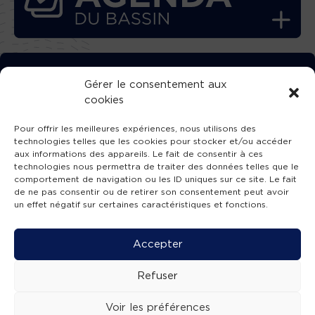
TÉLÉCHARGEZ GRATUITEMENT
Gérer le consentement aux
cookies
L’APPLICATION TVBA !
Pour offrir les meilleures expériences, nous utilisons des
technologies telles que les cookies pour stocker et/ou accéder
aux informations des appareils. Le fait de consentir à ces
technologies nous permettra de traiter des données telles que le
comportement de navigation ou les ID uniques sur ce site. Le fait
SUIVEZ-NOUS !
de ne pas consentir ou de retirer son consentement peut avoir
un effet négatif sur certaines caractéristiques et fonctions.
Charte de publication
-
Mentions légales
-
Accessibilité
-
Politique de confidentialité
-
Plan
Accepter
de site
-
SIBA
© 2026 création
Compos'it.
Refuser
Voir les préférences