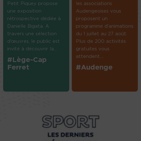
Petit Piquey propose
les associations
une exposition
Audengeoises vous
rétrospective dédiée à
proposent un
Danielle Bigata. A
programme d’animations
travers une sélection
du 1 juillet au 27 août.
d’œuvres, le public est
Plus de 200 activités
invité à découvrir la...
gratuites vous
attendent....
#Lège-Cap
Ferret
#Audenge