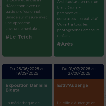
la Leyre et le bassin
Architecture en noir en
d’Arcachon avec un
blanc (ligne –
guide professionnel.
perspective –
Balade sur mesure avec
contrastes – créativité)
une approche
Ouvert à tous les
environnementale....
photographes amateurs
(enfant...
#Le Teich
#Arès
Du
26/06/2026
au
Du
01/07/2026
au
19/09/2026
27/08/2026
Exposition Danielle
Estiv’Audenge
Bigata
La médiathèque de
La Ville d’Audenge et