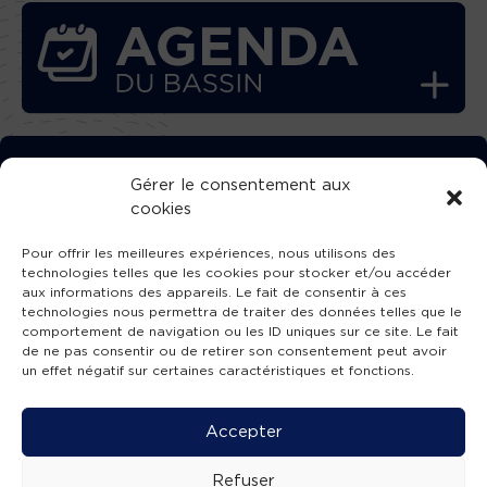
TÉLÉCHARGEZ GRATUITEMENT
Gérer le consentement aux
cookies
L’APPLICATION TVBA !
Pour offrir les meilleures expériences, nous utilisons des
technologies telles que les cookies pour stocker et/ou accéder
aux informations des appareils. Le fait de consentir à ces
technologies nous permettra de traiter des données telles que le
comportement de navigation ou les ID uniques sur ce site. Le fait
SUIVEZ-NOUS !
de ne pas consentir ou de retirer son consentement peut avoir
un effet négatif sur certaines caractéristiques et fonctions.
Charte de publication
-
Mentions légales
-
Accessibilité
-
Politique de confidentialité
-
Plan
Accepter
de site
-
SIBA
© 2026 création
Compos'it.
Refuser