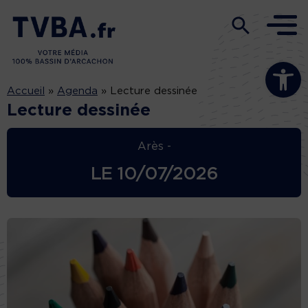
Ouvrir la b
Accueil
»
Agenda
»
Lecture dessinée
Lecture dessinée
Arès -
LE
10/07/2026