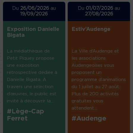
Du
26/06/2026
au
Du
01/07/2026
au
19/09/2026
27/08/2026
Exposition Danielle
Estiv’Audenge
Bigata
La médiathèque de
La Ville d’Audenge et
Petit Piquey propose
les associations
une exposition
Audengeoises vous
rétrospective dédiée à
proposent un
Danielle Bigata. A
programme d’animations
travers une sélection
du 1 juillet au 27 août.
d’œuvres, le public est
Plus de 200 activités
invité à découvrir la...
gratuites vous
attendent....
#Lège-Cap
Ferret
#Audenge