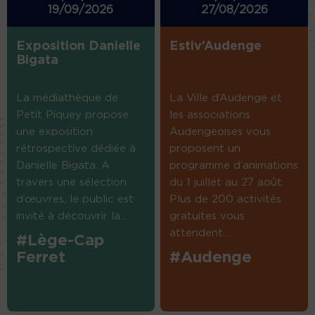
19/09/2026
27/08/2026
Exposition Danielle
Estiv’Audenge
Bigata
La médiathèque de
La Ville d’Audenge et
Petit Piquey propose
les associations
une exposition
Audengeoises vous
rétrospective dédiée à
proposent un
Danielle Bigata. A
programme d’animations
travers une sélection
du 1 juillet au 27 août.
d’œuvres, le public est
Plus de 200 activités
invité à découvrir la...
gratuites vous
attendent....
#Lège-Cap
Ferret
#Audenge