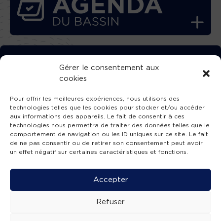
TÉLÉCHARGEZ GRATUITEMENT
Gérer le consentement aux
cookies
L’APPLICATION TVBA !
Pour offrir les meilleures expériences, nous utilisons des
technologies telles que les cookies pour stocker et/ou accéder
aux informations des appareils. Le fait de consentir à ces
technologies nous permettra de traiter des données telles que le
comportement de navigation ou les ID uniques sur ce site. Le fait
SUIVEZ-NOUS !
de ne pas consentir ou de retirer son consentement peut avoir
un effet négatif sur certaines caractéristiques et fonctions.
Charte de publication
-
Mentions légales
-
Accessibilité
-
Politique de confidentialité
-
Plan
Accepter
de site
-
SIBA
© 2026 création
Compos'it.
Refuser