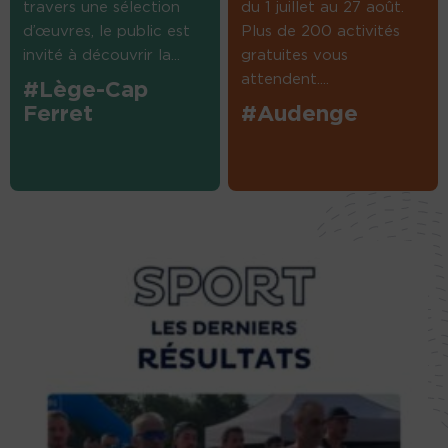
travers une sélection
du 1 juillet au 27 août.
d’œuvres, le public est
Plus de 200 activités
invité à découvrir la...
gratuites vous
attendent....
#Lège-Cap
Ferret
#Audenge