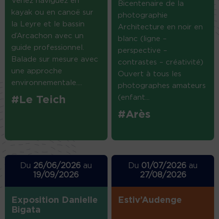
Venez naviguez en
Bicentenaire de la
kayak ou en canoë sur
photographie
la Leyre et le bassin
Architecture en noir en
d’Arcachon avec un
blanc (ligne –
guide professionnel.
perspective –
Balade sur mesure avec
contrastes – créativité)
une approche
Ouvert à tous les
environnementale....
photographes amateurs
(enfant...
#Le Teich
#Arès
Du
26/06/2026
au
Du
01/07/2026
au
19/09/2026
27/08/2026
Exposition Danielle
Estiv’Audenge
Bigata