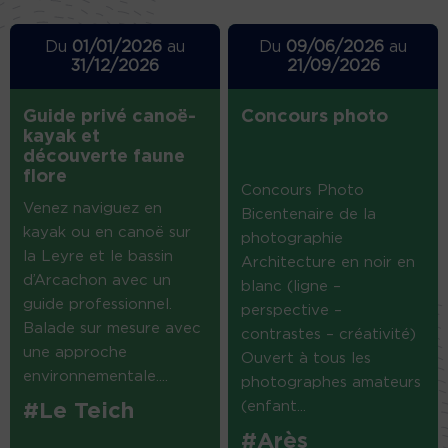
Du
01/01/2026
au
Du
09/06/2026
au
31/12/2026
21/09/2026
Guide privé canoë-
Concours photo
kayak et
découverte faune
flore
Concours Photo
Venez naviguez en
Bicentenaire de la
kayak ou en canoë sur
photographie
la Leyre et le bassin
Architecture en noir en
d’Arcachon avec un
blanc (ligne –
guide professionnel.
perspective –
Balade sur mesure avec
contrastes – créativité)
une approche
Ouvert à tous les
environnementale....
photographes amateurs
(enfant...
#Le Teich
#Arès