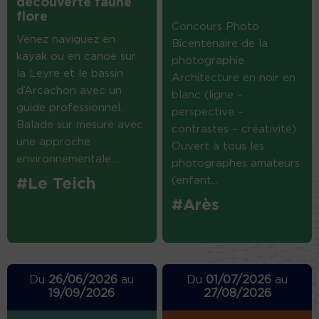
découverte faune
flore
Concours Photo
Venez naviguez en
Bicentenaire de la
kayak ou en canoë sur
photographie
la Leyre et le bassin
Architecture en noir en
d’Arcachon avec un
blanc (ligne –
guide professionnel.
perspective –
Balade sur mesure avec
contrastes – créativité)
une approche
Ouvert à tous les
environnementale....
photographes amateurs
(enfant...
#Le Teich
#Arès
Du
26/06/2026
au
Du
01/07/2026
au
19/09/2026
27/08/2026