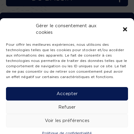
TÉLÉCHARGEZ GRATUITEMENT
Gérer le consentement aux
cookies
L’APPLICATION TVBA !
Pour offrir les meilleures expériences, nous utilisons des
technologies telles que les cookies pour stocker et/ou accéder
aux informations des appareils. Le fait de consentir à ces
technologies nous permettra de traiter des données telles que le
comportement de navigation ou les ID uniques sur ce site. Le fait
SUIVEZ-NOUS !
de ne pas consentir ou de retirer son consentement peut avoir
un effet négatif sur certaines caractéristiques et fonctions.
Charte de publication
-
Mentions légales
-
Accessibilité
-
Politique de confidentialité
-
Plan
Accepter
de site
-
SIBA
© 2026 création
Compos'it.
Refuser
Voir les préférences
Politique de confidentialité
ACTUS
ÉMISSIONS
AGENDA
WEBCAMS