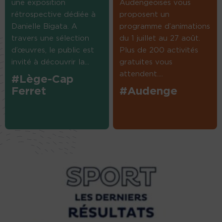
une exposition
Audengeoises vous
rétrospective dédiée à
proposent un
Danielle Bigata. A
programme d’animations
travers une sélection
du 1 juillet au 27 août.
d’œuvres, le public est
Plus de 200 activités
invité à découvrir la...
gratuites vous
attendent....
#Lège-Cap
Ferret
#Audenge