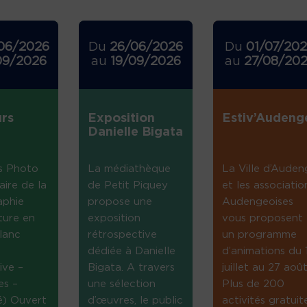
06/2026
Du
26/06/2026
Du
01/07/20
09/2026
au
19/09/2026
au
27/08/20
rs
Exposition
Estiv’Audeng
Danielle Bigata
s Photo
La médiathèque
La Ville d’Auden
aire de la
de Petit Piquey
et les associatio
aphie
propose une
Audengeoises
ture en
exposition
vous proposent
lanc
rétrospective
un programme
dédiée à Danielle
d’animations du 
ive –
Bigata. A travers
juillet au 27 août
es –
une sélection
Plus de 200
té) Ouvert
d’œuvres, le public
activités gratuit