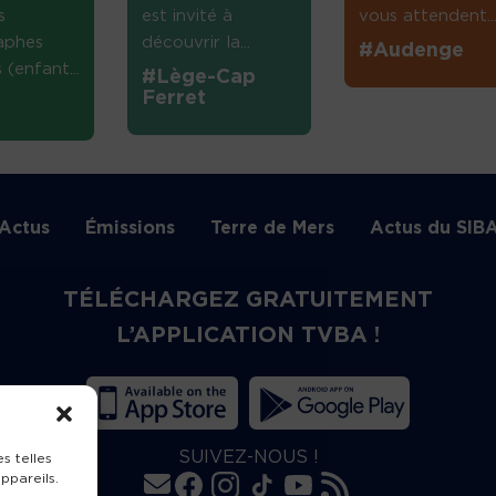
s
est invité à
vous attendent...
aphes
découvrir la...
#Audenge
(enfant...
#Lège-Cap
Ferret
Actus
Émissions
Terre de Mers
Actus du SIB
TÉLÉCHARGEZ GRATUITEMENT
L’APPLICATION TVBA !
SUIVEZ-NOUS !
s telles
ppareils.