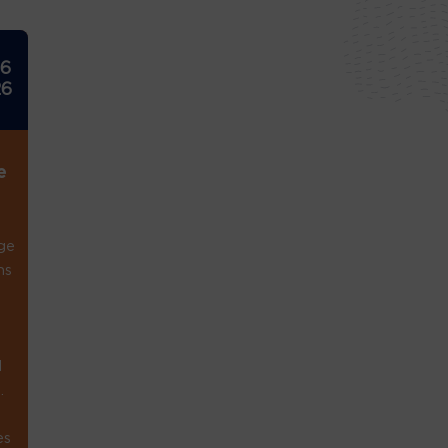
26
26
e
ge
ns
1
.
es