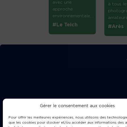
avec une
à tous le
approche
photogr
environnementale....
amateurs 
#Le Teich
#Arès
Gérer le consentement aux cookies
Pour offrir les meilleures expériences, nous utilisons des technologie
que les cookies pour stocker et/ou accéder aux informations des a