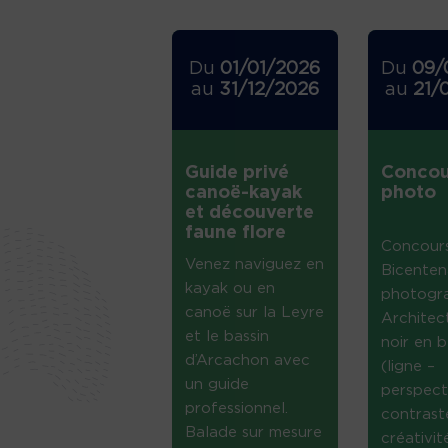
Du
01/01/2026
Du
09/
au
31/12/2026
au
21/
Guide privé
Concou
canoë-kayak
photo
et découverte
faune flore
Concour
Venez naviguez en
Bicenten
kayak ou en
photogr
canoë sur la Leyre
Architec
et le bassin
noir en b
d’Arcachon avec
(ligne –
un guide
perspect
professionnel.
contrast
Balade sur mesure
créativi