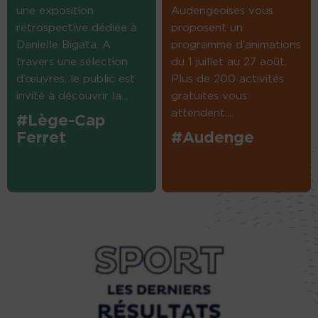
une exposition
Audengeoises vous
rétrospective dédiée à
proposent un
Danielle Bigata. A
programme d’animations
travers une sélection
du 1 juillet au 27 août.
d’œuvres, le public est
Plus de 200 activités
invité à découvrir la...
gratuites vous
attendent....
#Lège-Cap
Ferret
#Audenge