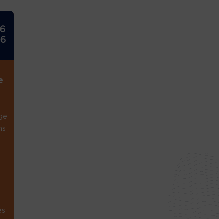
26
26
e
ge
ns
1
.
es