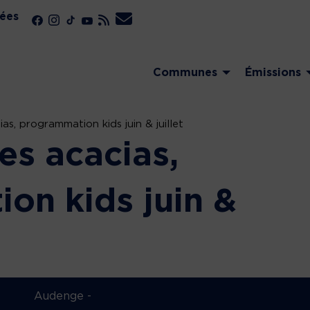
ées
Communes
Émissions
as, programmation kids juin & juillet
es acacias,
on kids juin &
Audenge -