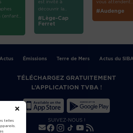
s
est invité à
vous attendent...
aphes
découvrir la...
#Audenge
(enfant...
#Lège-Cap
Ferret
Actus
Émissions
Terre de Mers
Actus du SIB
TÉLÉCHARGEZ GRATUITEMENT
L’APPLICATION TVBA !
SUIVEZ-NOUS !
s telles
ppareils.
es