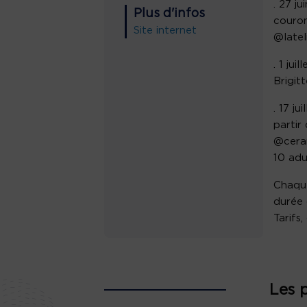
. 27 j
Plus d'infos
couron
Site internet
@latel
. 1 ju
Brigit
. 17 j
partir
@ceram
10 adu
Chaque
durée d
Tarifs,
Les 