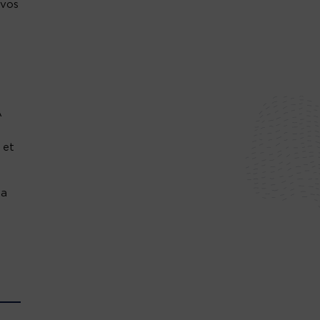
 vos
A
 et
la