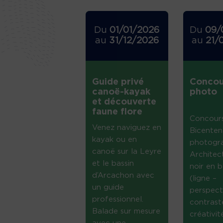
Du
01/01/2026
Du
09/
au
31/12/2026
au
21/
Guide privé
Concou
canoë-kayak
photo
et découverte
faune flore
Concour
Venez naviguez en
Bicenten
kayak ou en
photogr
canoë sur la Leyre
Architec
et le bassin
noir en b
d’Arcachon avec
(ligne –
un guide
perspect
professionnel.
contrast
Balade sur mesure
créativi