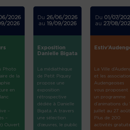
06/2026
Du
26/06/2026
Du
01/07/20
09/2026
au
19/09/2026
au
27/08/20
rs
Exposition
Estiv’Audeng
Danielle Bigata
s Photo
La médiathèque
La Ville d’Auden
aire de la
de Petit Piquey
et les associatio
aphie
propose une
Audengeoises
ture en
exposition
vous proposent
lanc
rétrospective
un programme
dédiée à Danielle
d’animations du 
ive –
Bigata. A travers
juillet au 27 août
es –
une sélection
Plus de 200
té) Ouvert
d’œuvres, le public
activités gratuit