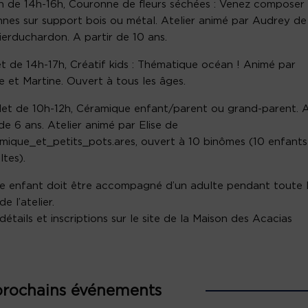
uin de 14h-16h, Couronne de fleurs séchées : Venez composer
nes sur support bois ou métal. Atelier animé par Audrey de
ierduchardon. A partir de 10 ans.
illet de 14h-17h, Créatif kids : Thématique océan ! Animé par
te et Martine. Ouvert à tous les âges.
uillet de 10h-12h, Céramique enfant/parent ou grand-parent. 
 de 6 ans. Atelier animé par Elise de
ique_et_petits_pots.ares, ouvert à 10 binômes (10 enfants
ltes).
 enfant doit être accompagné d’un adulte pendant toute 
e l’atelier.
 détails et inscriptions sur le site de la Maison des Acacias
prochains événements