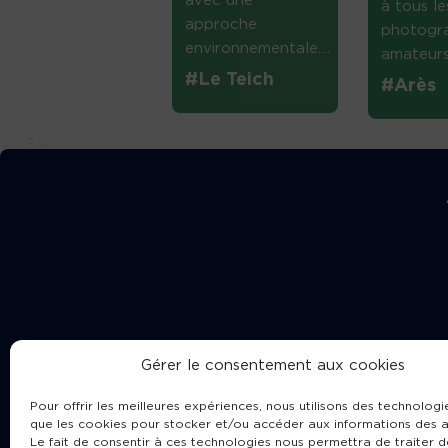
avec une
à tous le
approche
photogr
environnementale....
amateurs 
#Le Teich
#Arès
Gérer le consentement aux cookies
Pour offrir les meilleures expériences, nous utilisons des technologie
que les cookies pour stocker et/ou accéder aux informations des a
Le fait de consentir à ces technologies nous permettra de traiter d