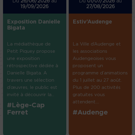
Du
26/06/2026
au
Du
01/07/2026
au
19/09/2026
27/08/2026
Exposition Danielle
Estiv’Audenge
Bigata
La médiathèque de
La Ville d’Audenge et
Petit Piquey propose
les associations
une exposition
Audengeoises vous
rétrospective dédiée à
proposent un
Danielle Bigata. A
programme d’animations
travers une sélection
du 1 juillet au 27 août.
d’œuvres, le public est
Plus de 200 activités
invité à découvrir la...
gratuites vous
attendent....
#Lège-Cap
Ferret
#Audenge