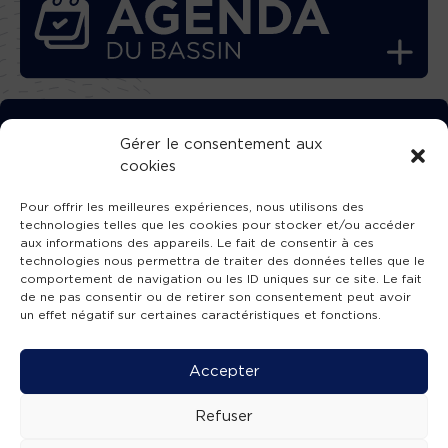
TÉLÉCHARGEZ GRATUITEMENT
Gérer le consentement aux
cookies
L’APPLICATION TVBA !
Pour offrir les meilleures expériences, nous utilisons des
technologies telles que les cookies pour stocker et/ou accéder
aux informations des appareils. Le fait de consentir à ces
technologies nous permettra de traiter des données telles que le
comportement de navigation ou les ID uniques sur ce site. Le fait
SUIVEZ-NOUS !
de ne pas consentir ou de retirer son consentement peut avoir
un effet négatif sur certaines caractéristiques et fonctions.
Charte de publication
-
Mentions légales
-
Accessibilité
-
Politique de confidentialité
-
Plan
Accepter
de site
-
SIBA
© 2026 création
Compos'it.
Refuser