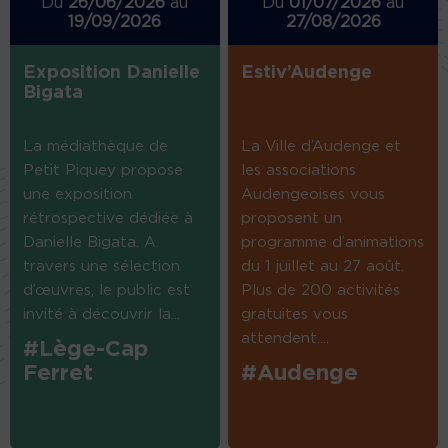
Du
26/06/2026
au
Du
01/07/2026
au
19/09/2026
27/08/2026
Exposition Danielle
Estiv’Audenge
Bigata
La médiathèque de
La Ville d’Audenge et
Petit Piquey propose
les associations
une exposition
Audengeoises vous
rétrospective dédiée à
proposent un
Danielle Bigata. A
programme d’animations
travers une sélection
du 1 juillet au 27 août.
d’œuvres, le public est
Plus de 200 activités
invité à découvrir la...
gratuites vous
attendent....
#Lège-Cap
Ferret
#Audenge