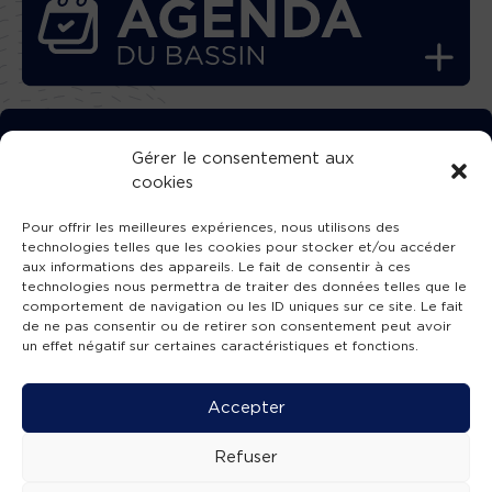
TÉLÉCHARGEZ GRATUITEMENT
Gérer le consentement aux
cookies
L’APPLICATION TVBA !
Pour offrir les meilleures expériences, nous utilisons des
technologies telles que les cookies pour stocker et/ou accéder
aux informations des appareils. Le fait de consentir à ces
technologies nous permettra de traiter des données telles que le
comportement de navigation ou les ID uniques sur ce site. Le fait
SUIVEZ-NOUS !
de ne pas consentir ou de retirer son consentement peut avoir
un effet négatif sur certaines caractéristiques et fonctions.
Charte de publication
-
Mentions légales
-
Accessibilité
-
Politique de confidentialité
-
Plan
Accepter
de site
-
SIBA
© 2026 création
Compos'it.
Refuser