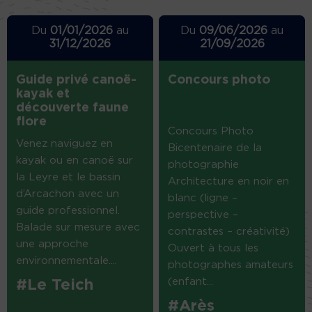
Du
01/01/2026
au
Du
09/06/2026
au
31/12/2026
21/09/2026
Guide privé canoë-
Concours photo
kayak et
découverte faune
flore
Concours Photo
Venez naviguez en
Bicentenaire de la
kayak ou en canoë sur
photographie
la Leyre et le bassin
Architecture en noir en
d’Arcachon avec un
blanc (ligne –
guide professionnel.
perspective –
Balade sur mesure avec
contrastes – créativité)
une approche
Ouvert à tous les
environnementale....
photographes amateurs
(enfant...
#Le Teich
#Arès