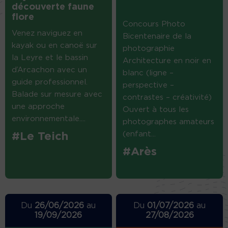
découverte faune
flore
Concours Photo
Venez naviguez en
Bicentenaire de la
kayak ou en canoë sur
photographie
la Leyre et le bassin
Architecture en noir en
d’Arcachon avec un
blanc (ligne –
guide professionnel.
perspective –
Balade sur mesure avec
contrastes – créativité)
une approche
Ouvert à tous les
environnementale....
photographes amateurs
(enfant...
#Le Teich
#Arès
Du
26/06/2026
au
Du
01/07/2026
au
19/09/2026
27/08/2026