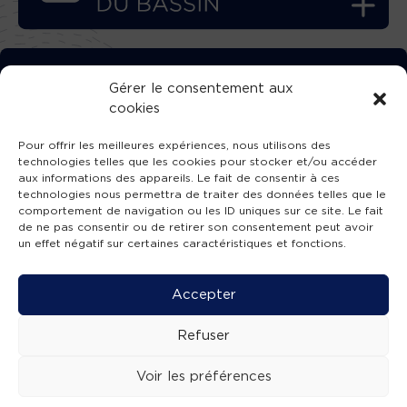
TÉLÉCHARGEZ GRATUITEMENT
Gérer le consentement aux
cookies
L’APPLICATION TVBA !
Pour offrir les meilleures expériences, nous utilisons des
technologies telles que les cookies pour stocker et/ou accéder
aux informations des appareils. Le fait de consentir à ces
technologies nous permettra de traiter des données telles que le
comportement de navigation ou les ID uniques sur ce site. Le fait
SUIVEZ-NOUS !
de ne pas consentir ou de retirer son consentement peut avoir
un effet négatif sur certaines caractéristiques et fonctions.
Charte de publication
-
Mentions légales
-
Accessibilité
-
Politique de confidentialité
-
Plan
Accepter
de site
-
SIBA
© 2026 création
Compos'it.
Refuser
Voir les préférences