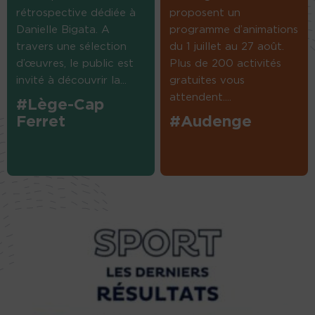
rétrospective dédiée à
proposent un
Danielle Bigata. A
programme d’animations
travers une sélection
du 1 juillet au 27 août.
d’œuvres, le public est
Plus de 200 activités
invité à découvrir la...
gratuites vous
attendent....
#Lège-Cap
Ferret
#Audenge