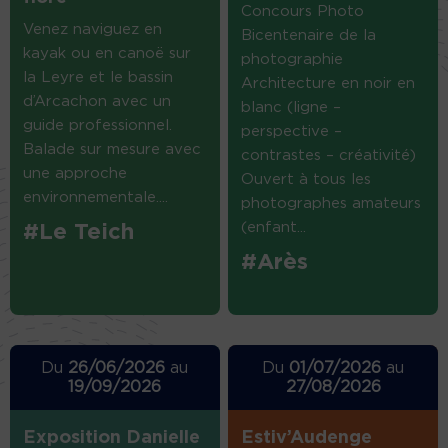
Concours Photo
Venez naviguez en
Bicentenaire de la
kayak ou en canoë sur
photographie
la Leyre et le bassin
Architecture en noir en
d’Arcachon avec un
blanc (ligne –
guide professionnel.
perspective –
Balade sur mesure avec
contrastes – créativité)
une approche
Ouvert à tous les
environnementale....
photographes amateurs
(enfant...
#Le Teich
#Arès
Du
26/06/2026
au
Du
01/07/2026
au
19/09/2026
27/08/2026
Exposition Danielle
Estiv’Audenge