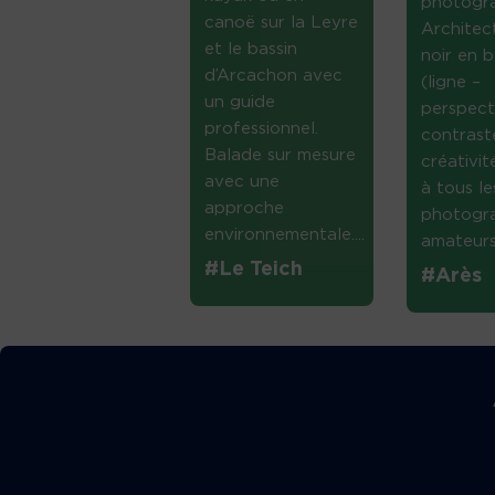
photogr
canoë sur la Leyre
Architec
et le bassin
noir en b
d’Arcachon avec
(ligne –
un guide
perspect
professionnel.
contrast
Balade sur mesure
créativi
avec une
à tous le
approche
photogr
environnementale....
amateurs 
#Le Teich
#Arès