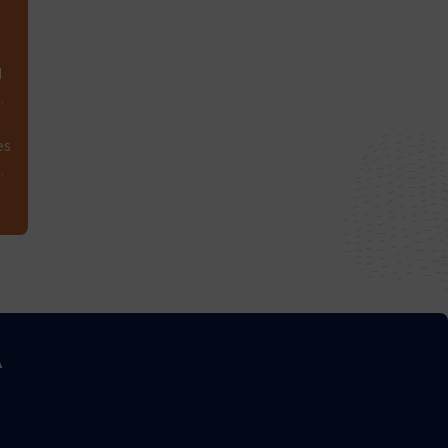
1
.
es
.
A