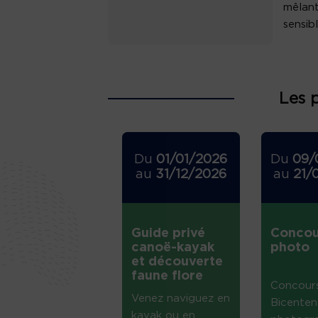
mêlant
sensibl
Les 
Du
01/01/2026
Du
09/
au
31/12/2026
au
21/
Guide privé
Concou
canoë-kayak
photo
et découverte
faune flore
Concour
Venez naviguez en
Bicenten
kayak ou en