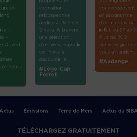
aphie
propose une
Audengeoises
ture en
exposition
vous proposent
lanc
rétrospective
un programme
dédiée à Danielle
d’animations du 
ive –
Bigata. A travers
juillet au 27 août
es –
une sélection
Plus de 200
té) Ouvert
d’œuvres, le public
activités gratuit
s
est invité à
vous attendent...
aphes
découvrir la...
#Audenge
(enfant...
#Lège-Cap
Ferret
Actus
Émissions
Terre de Mers
Actus du SIB
TÉLÉCHARGEZ GRATUITEMENT