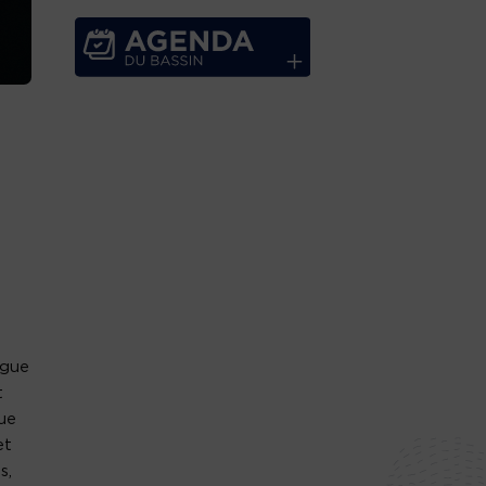
ngue
t
que
et
s,