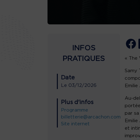
INFOS
PRATIQUES
« The 
Samy T
Date
compo
Le
03/12/2026
Emilie
Au-del
Plus d'infos
portée
Programme
par sa
billetterie@arcachon.com
Emilie
Site internet
et int
improv