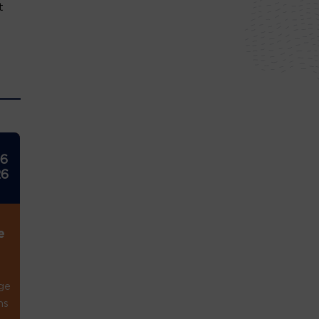
t
26
26
e
ge
ns