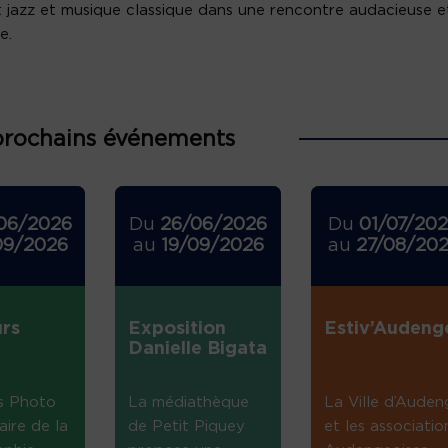
 jazz et musique classique dans une rencontre audacieuse e
e.
prochains événements
06/2026
Du
26/06/2026
Du
01/07/20
09/2026
au
19/09/2026
au
27/08/20
rs
Exposition
Estiv’Audeng
Danielle Bigata
s Photo
La médiathèque
La Ville d’Auden
aire de la
de Petit Piquey
et les associatio