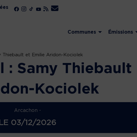
ées
Communes
Émissions
y Thiebault et Emilie Aridon-Kociolek
l : Samy Thiebault
ridon-Kociolek
Arcachon -
LE
03/12/2026