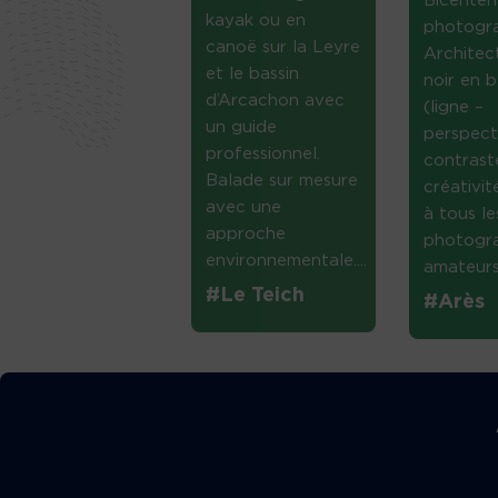
Bicenten
kayak ou en
photogr
canoë sur la Leyre
Architec
et le bassin
noir en b
d’Arcachon avec
(ligne –
un guide
perspect
professionnel.
contrast
Balade sur mesure
créativi
avec une
à tous le
approche
photogr
environnementale....
amateurs 
#Le Teich
#Arès