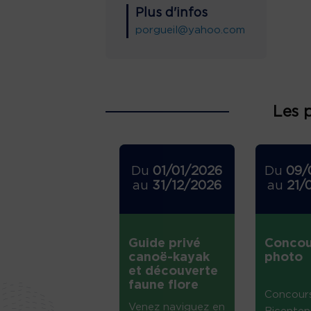
Plus d'infos
porgueil@yahoo.com
Les 
Du
01/01/2026
Du
09/
au
31/12/2026
au
21/
Guide privé
Concou
canoë-kayak
photo
et découverte
faune flore
Concour
Venez naviguez en