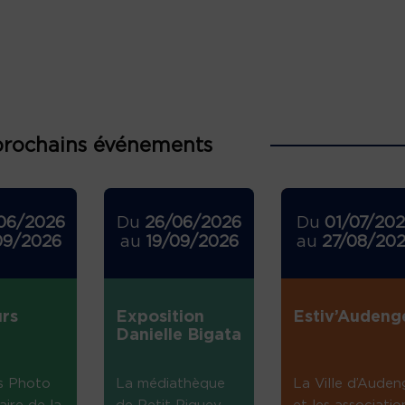
prochains événements
06/2026
Du
26/06/2026
Du
01/07/20
09/2026
au
19/09/2026
au
27/08/20
rs
Exposition
Estiv’Audeng
Danielle Bigata
s Photo
La médiathèque
La Ville d’Auden