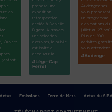
aire de la
de Petit Piquey
et les associatio
aphie
propose une
Audengeoises
ture en
exposition
vous proposent
lanc
rétrospective
un programme
dédiée à Danielle
d’animations du 
ive –
Bigata. A travers
juillet au 27 août
es –
une sélection
Plus de 200
té) Ouvert
d’œuvres, le public
activités gratuit
s
est invité à
vous attendent...
aphes
découvrir la...
#Audenge
(enfant...
#Lège-Cap
Ferret
Actus
Émissions
Terre de Mers
Actus du SIB