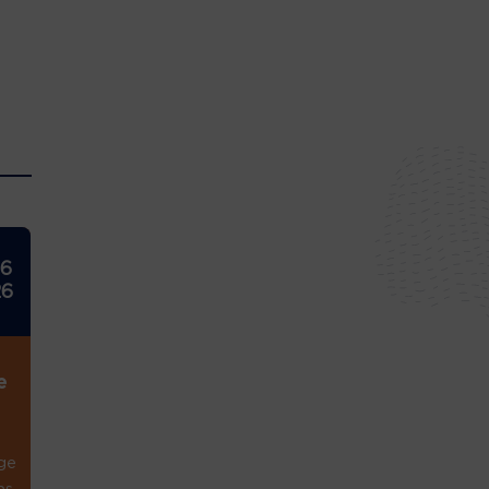
26
26
e
ge