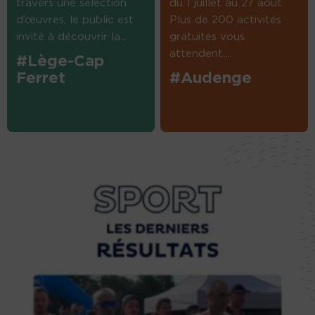
travers une sélection
du 1 juillet au 27 août.
d’œuvres, le public est
Plus de 200 activités
invité à découvrir la...
gratuites vous
attendent....
#Lège-Cap
Ferret
#Audenge